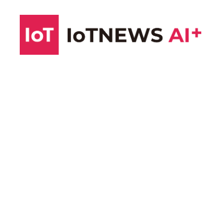
コ
ン
テ
ン
ツ
へ
ス
キ
ッ
プ