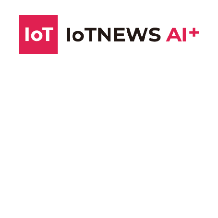
コ
ン
テ
ン
ツ
へ
ス
キ
ッ
プ