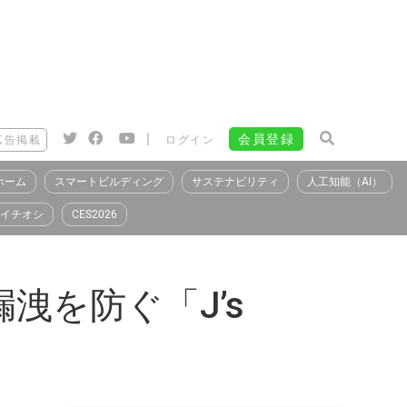
|
会員登録
広告掲載
ログイン
ホーム
スマートビルディング
サステナビリティ
人工知能（AI）
イチオシ
CES2026
洩を防ぐ「J’s