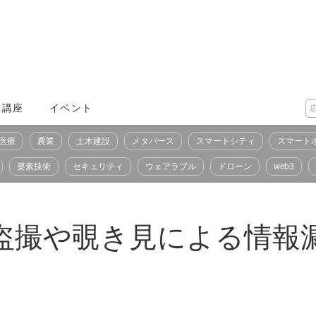
X講座
イベント
医療
農業
土木建設
メタバース
スマートシティ
スマート
要素技術
セキュリティ
ウェアラブル
ドローン
web3
面盗撮や覗き見による情報漏