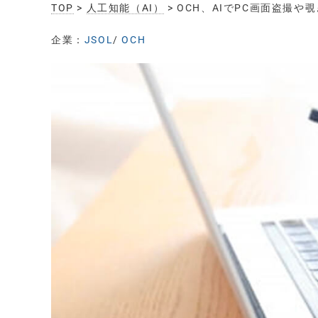
TOP
>
人工知能（AI）
> OCH、AIでPC画面盗撮や
企業：
JSOL
/
OCH