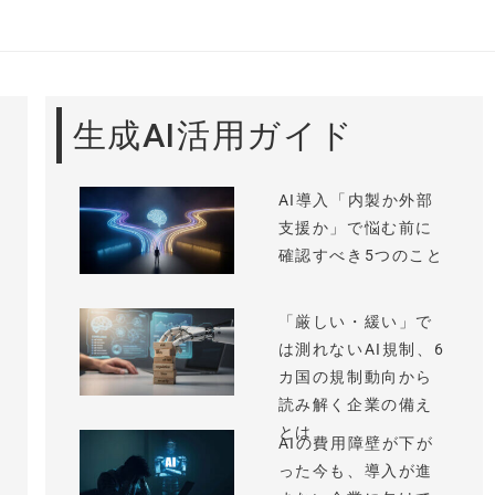
生成AI活用ガイド
AI導入「内製か外部
支援か」で悩む前に
確認すべき5つのこと
「厳しい・緩い」で
は測れないAI規制、6
カ国の規制動向から
読み解く企業の備え
とは
AIの費用障壁が下が
った今も、導入が進