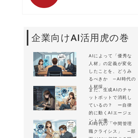
企業向けAI活用虎の巻
AIによって「優秀な
人材」の定義が変化
したことを、どうみ
るべきか —AI時代の
人材採...
まだ、生成AIのチャ
ットボットで消耗し
ているの？ ー自律
的に動くAIエージェ
ントが働...
AI時代の「中間管理
職クライシス」 —部