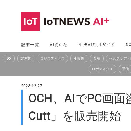
コ
ン
テ
ン
ツ
記事一覧
AI虎の巻
生成AI活用ガイド
D
へ
DX
製造業
ロジスティクス
小売業
金融
ヘルスケア・
ス
キ
ロボティクス
通信
ッ
プ
2023-12-27
OCH、AIでPC画
Cutt」を販売開始