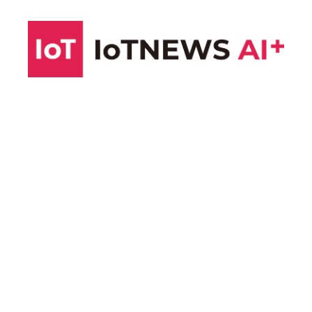
コ
ン
テ
ン
ツ
へ
ス
キ
ッ
プ