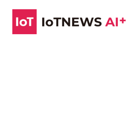
コ
ン
テ
ン
ツ
へ
ス
キ
ッ
プ