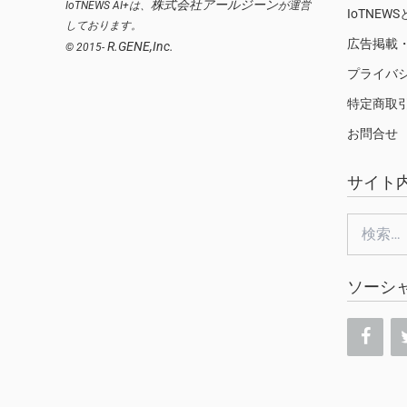
株式会社アールジーン
IoTNEWS AI+は、
が運営
IoTNEW
しております。
広告掲載
R.GENE,Inc.
© 2015-
プライバ
特定商取
お問合せ
サイト
検
索:
ソーシ