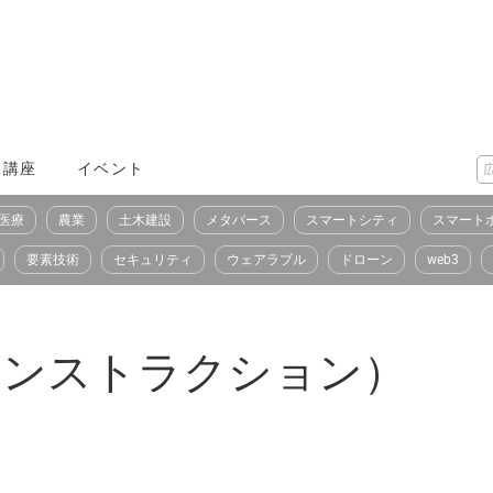
X講座
イベント
医療
農業
土木建設
メタバース
スマートシティ
スマート
要素技術
セキュリティ
ウェアラブル
ドローン
web3
N（ワンストラクション）