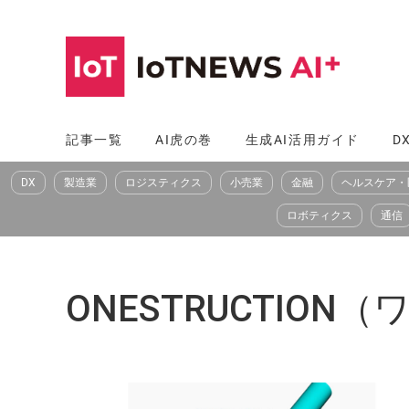
コ
ン
テ
ン
ツ
記事一覧
AI虎の巻
生成AI活用ガイド
D
へ
DX
製造業
ロジスティクス
小売業
金融
ヘルスケア・
ス
キ
ロボティクス
通信
ッ
プ
ONESTRUCTIO