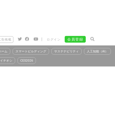
|
会員登録
広告掲載
ログイン
ホーム
スマートビルディング
サステナビリティ
人工知能（AI）
イチオシ
CES2026