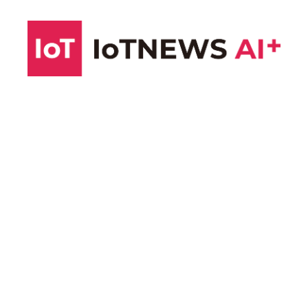
コ
ン
テ
ン
ツ
へ
ス
キ
ッ
プ