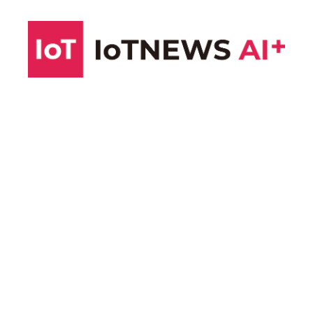
コ
ン
テ
ン
ツ
へ
ス
キ
ッ
プ