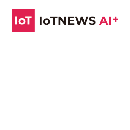
コ
ン
テ
ン
ツ
へ
ス
キ
ッ
プ