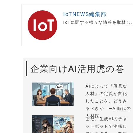
IoTNEWS編集部
IoTに関する様々な情報を取材
企業向けAI活用虎の巻
AIによって「優秀な
人材」の定義が変化
したことを、どうみ
るべきか —AI時代の
人材採...
まだ、生成AIのチャ
ットボットで消耗し