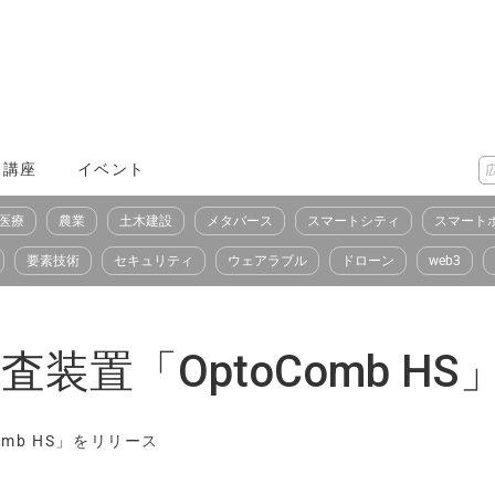
X講座
イベント
医療
農業
土木建設
メタバース
スマートシティ
スマート
要素技術
セキュリティ
ウェアラブル
ドローン
web3
検査装置「OptoComb H
omb HS」をリリース