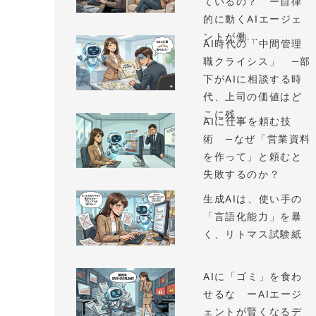
ているの？ ー自律
的に動くAIエージェ
ントが働...
AI時代の「中間管理
職クライシス」 —部
下がAIに相談する時
代、上司の価値はど
こに残...
AIに仕事を頼む技
術 —なぜ「営業資料
を作って」と頼むと
失敗するのか？
生成AIは、使い手の
「言語化能力」を暴
く、リトマス試験紙
AIに「ゴミ」を食わ
せるな ーAIエージ
ェントが賢くなるデ