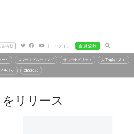
|
会員登録
広告掲載
ログイン
ホーム
スマートビルディング
サステナビリティ
人工知能（AI）
イチオシ
CES2026
S」をリリース