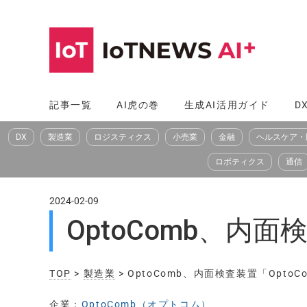
コ
ン
テ
ン
ツ
記事一覧
AI虎の巻
生成AI活用ガイド
D
へ
DX
製造業
ロジスティクス
小売業
金融
ヘルスケア・
ス
キ
ロボティクス
通信
ッ
プ
2024-02-09
OptoComb、内面
TOP
>
製造業
> OptoComb、内面検査装置「OptoC
企業：
OptoComb（オプトコム）