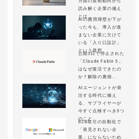
カ国の規制動向から
読み解く企業の備え
とは
AIの費用障壁が下が
った今も、導入が進
まない企業に欠けて
いる「入り口設計」
という発想
公開3日で停止された
「Claude Fable 5」
はなぜ復活できたの
か？解除の裏側...
AIエージェントが発
注する時代に備え
る、サプライヤーが
今すぐ点検すべき3つ
のこと
B2B取引の自動化で
「発見されない企
業」にならないため