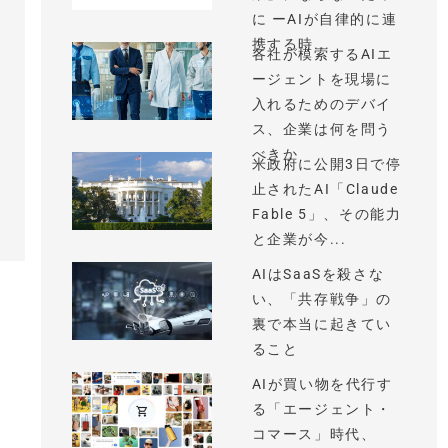
に ーAIが自律的に連
携する時...
各社が模索するAIエ
ージェントを現場に
入れるためのデバイ
ス、企業は何を問う
べきか
米政府に公開3日で停
止されたAI「Claude
Fable 5」、その能力
と企業が今...
AIはSaaSを殺さな
い、「共存戦争」の
裏で本当に起きてい
ること
AIが買い物を代行す
る「エージェント・
コマース」時代、