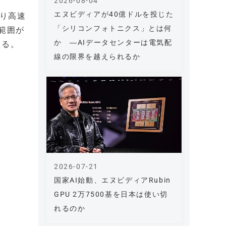
2026-08-04
エヌビディアが40億ドルを投じた
より高速
「シリコンフォトニクス」とは何
範囲が
か ―AIデータセンターは電気配
える。
線の限界を越えられるか
2026-07-21
国家AI始動、エヌビディアRubin
GPU 2万7500基を日本は使い切
れるのか