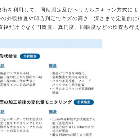
コム技術を利用して、同軸測定及びヘリカルスキャン方式に
での外観検査や凹凸判定でキズの高さ、深さまで定量的に
直径だけでなく円筒度、真円度、同軸度などの検査も行