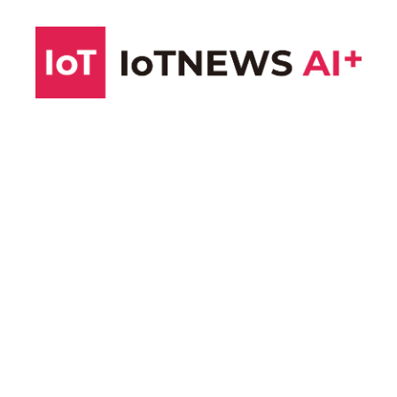
コ
ン
テ
ン
ツ
へ
ス
キ
ッ
プ