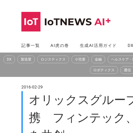
コ
ン
テ
ン
ツ
記事一覧
AI虎の巻
生成AI活用ガイド
D
へ
DX
製造業
ロジスティクス
小売業
金融
ヘルスケア・
ス
キ
ロボティクス
通信
ッ
プ
2016-02-29
オリックスグループ
携 フィンテック、