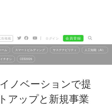
|
会員登録
広告掲載
ログイン
ホーム
スマートビルディング
サステナビリティ
人工知能（AI）
イチオシ
CES2026
ンイノベーションで提
ートアップと新規事業