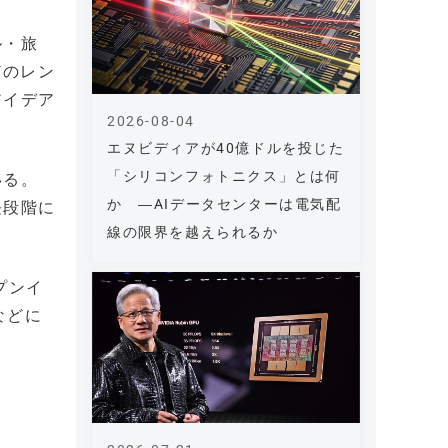
ル・旅
どのレン
アイデア
2026-08-04
エヌビディアが40億ドルを投じた
「シリコンフォトニクス」とは何
いる。
か ―AIデータセンターは電気配
長段階に
線の限界を越えられるか
プンイ
などに