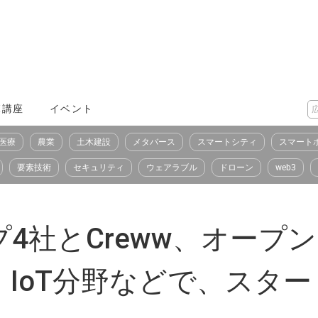
X講座
イベント
医療
農業
土木建設
メタバース
スマートシティ
スマート
要素技術
セキュリティ
ウェアラブル
ドローン
web3
4社とCreww、オープ
IoT分野などで、スタ