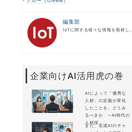
・
クルー（Creww）
編集部
IoTに関する様々な情報を取材
企業向けAI活用虎の巻
AIによって「優秀な
人材」の定義が変化
したことを、どうみ
るべきか —AI時代の
人材採...
まだ、生成AIのチャ