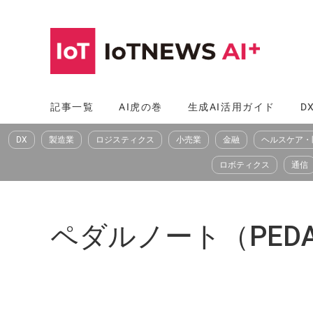
コ
ン
テ
ン
ツ
記事一覧
AI虎の巻
生成AI活用ガイド
D
へ
DX
製造業
ロジスティクス
小売業
金融
ヘルスケア・
ス
キ
ロボティクス
通信
ッ
プ
ペダルノート（PEDA