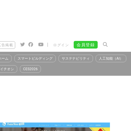
|
会員登録
広告掲載
ログイン
ホーム
スマートビルディング
サステナビリティ
人工知能（AI）
イチオシ
CES2026