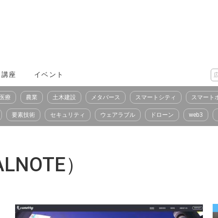
X講座
イベント
医療
農業
土木建設
メタバース
スマートシティ
スマート
要素技術
セキュリティ
ウェアラブル
ドローン
web3
LNOTE）