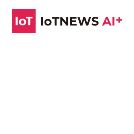
コ
ン
テ
ン
ツ
へ
ス
キ
ッ
プ