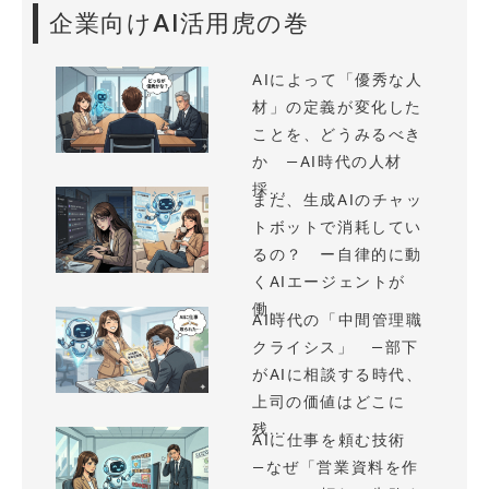
企業向けAI活用虎の巻
AIによって「優秀な人
材」の定義が変化した
ことを、どうみるべき
か —AI時代の人材
採...
まだ、生成AIのチャッ
トボットで消耗してい
るの？ ー自律的に動
くAIエージェントが
働...
AI時代の「中間管理職
クライシス」 —部下
がAIに相談する時代、
上司の価値はどこに
残...
AIに仕事を頼む技術
—なぜ「営業資料を作