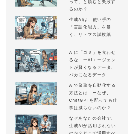
って」と頼むと失敗す
るのか？
生成AIは、使い手の
「言語化能力」を暴
く、リトマス試験紙
AIに「ゴミ」を食わせ
るな ーAIエージェン
トが賢くなるデータ、
バカになるデータ
AIで業務を自動化する
方法とは ーなぜ、
ChatGPTを配っても仕
事は減らないのか？
なぜあなたの会社で、
生成AIが活用されない
のか？どこで活用すべ