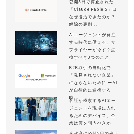
公開3日で停止された
「Claude Fable 5」は
なぜ復活できたのか？
解除の裏側...
AIエージェントが発注
する時代に備える、サ
プライヤーが今すぐ点
検すべき3つのこと
B2B取引の自動化で
「発見されない企業」
にならないために ーAI
が自律的に連携する
時...
各社が模索するAIエー
ジェントを現場に入れ
るためのデバイス、企
業は何を問うべきか
米政府に公開3日で停止