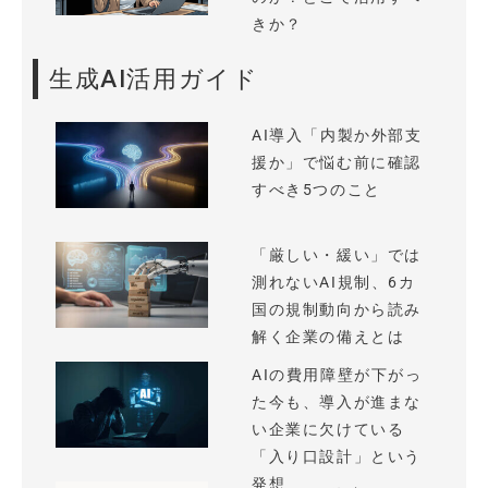
きか？
生成AI活用ガイド
AI導入「内製か外部支
援か」で悩む前に確認
すべき5つのこと
「厳しい・緩い」では
測れないAI規制、6カ
国の規制動向から読み
解く企業の備えとは
AIの費用障壁が下がっ
た今も、導入が進まな
い企業に欠けている
「入り口設計」という
発想