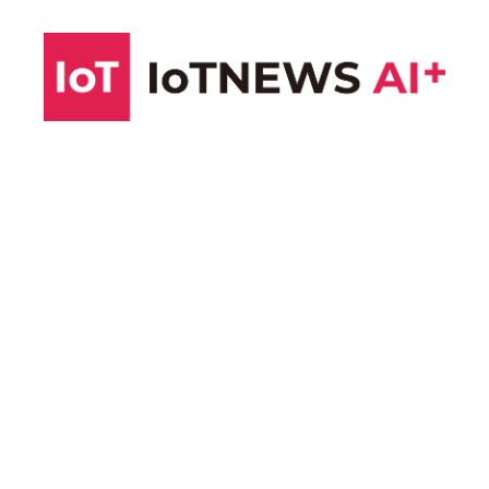
コ
ン
テ
ン
ツ
へ
ス
キ
ッ
プ