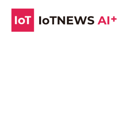
コ
ン
テ
ン
ツ
へ
ス
キ
ッ
プ