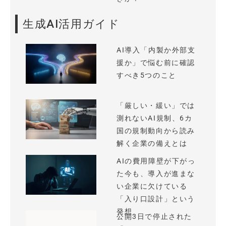
生成AI活用ガイド
AI導入「内製か外部支
援か」で悩む前に確認
すべき5つのこと
「厳しい・緩い」では
測れないAI規制、6カ
国の規制動向から読み
解く企業の備えとは
AIの費用障壁が下がっ
た今も、導入が進まな
い企業に欠けている
「入り口設計」という
発想
公開3日で停止された