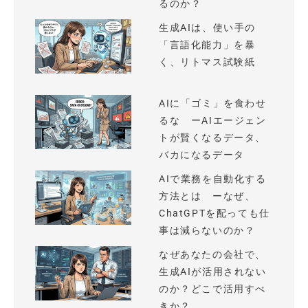
るのか？
生成AIは、使い手の
「言語化能力」を暴
く、リトマス試験紙
AIに「ゴミ」を食わせ
るな ーAIエージェン
トが賢くなるデータ、
バカになるデータ
AIで業務を自動化する
方法とは ーなぜ、
ChatGPTを配っても仕
事は減らないのか？
なぜあなたの会社で、
生成AIが活用されない
のか？どこで活用すべ
きか？