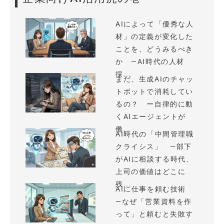
AIによって「優秀な人
材」の定義が変化した
ことを、どうみるべき
か —AI時代の人材
採...
まだ、生成AIのチャッ
トボットで消耗してい
るの？ ー自律的に動
くAIエージェントが
働...
AI時代の「中間管理職
クライシス」 —部下
がAIに相談する時代、
上司の価値はどこに
残...
AIに仕事を頼む技術
—なぜ「営業資料を作
って」と頼むと失敗す