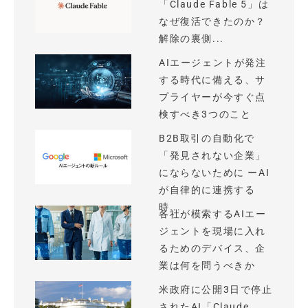
「Claude Fable 5」は
なぜ復活できたのか？
解除の裏側...
AIエージェントが発注
する時代に備える、サ
プライヤーが今すぐ点
検すべき3つのこと
B2B取引の自動化で
「発見されない企業」
にならないために ーAI
が自律的に連携する
時...
各社が模索するAIエー
ジェントを現場に入れ
るためのデバイス、企
業は何を問うべきか
米政府に公開3日で停止
されたAI「Claude