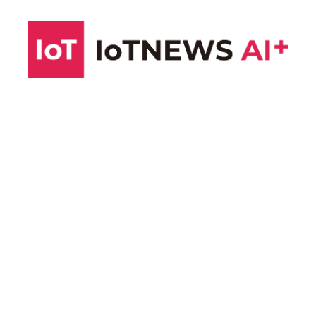
コ
ン
テ
ン
ツ
へ
ス
キ
ッ
プ