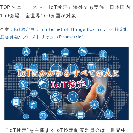
TOP
>
ニュース
> 「IoT検定」海外でも実施、日本国内
150会場、全世界160ヵ国が対象
企業：
IoT検定制度（Internet of Things Exam）
/
IoT検定制
度委員会
/
プロメトリック（Prometric）
“IoT検定”を主催するIoT検定制度委員会は、世界中