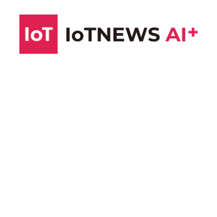
コ
ン
テ
ン
ツ
へ
ス
キ
ッ
プ