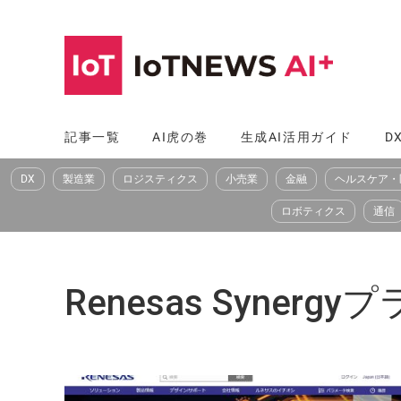
コ
ン
テ
ン
ツ
記事一覧
AI虎の巻
生成AI活用ガイド
D
へ
DX
製造業
ロジスティクス
小売業
金融
ヘルスケア・
ス
キ
ロボティクス
通信
ッ
プ
Renesas Syner