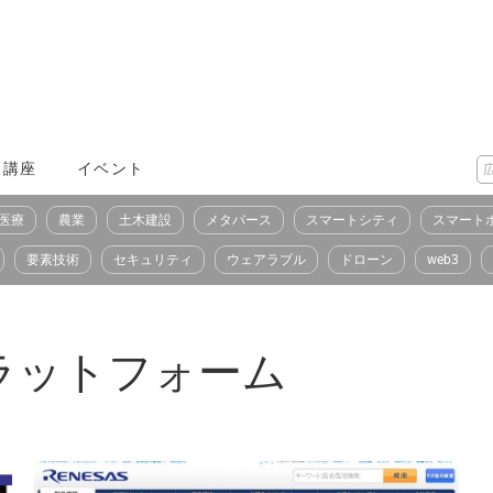
X講座
イベント
医療
農業
土木建設
メタバース
スマートシティ
スマート
要素技術
セキュリティ
ウェアラブル
ドローン
web3
gyプラットフォーム