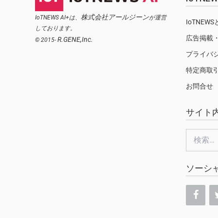
株式会社アールジーン
IoTNEWS AI+は、
が運営
IoTNEW
しております。
広告掲載
R.GENE,Inc.
© 2015-
プライバ
特定商取
お問合せ
サイト
検
索:
ソーシ