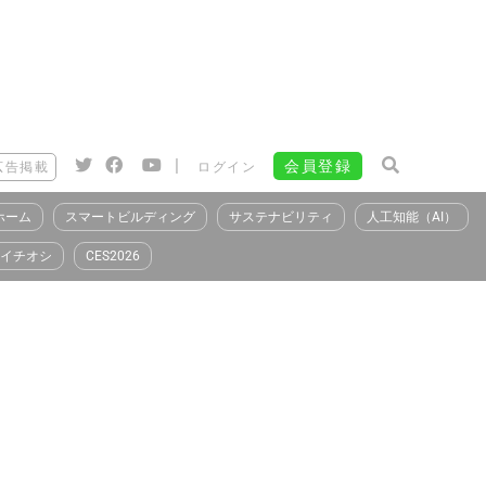
|
会員登録
広告掲載
ログイン
ホーム
スマートビルディング
サステナビリティ
人工知能（AI）
イチオシ
CES2026