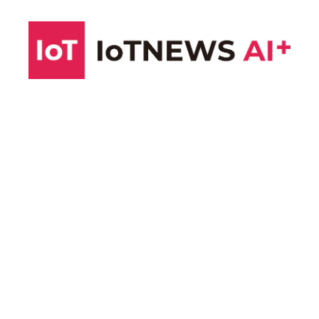
コ
ン
テ
ン
ツ
へ
ス
キ
ッ
プ