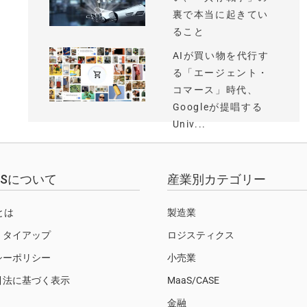
裏で本当に起きてい
ること
AIが買い物を代行す
る「エージェント・
コマース」時代、
Googleが提唱する
Univ...
EWSについて
産業別カテゴリー
Sとは
製造業
・タイアップ
ロジスティクス
シーポリシー
小売業
引法に基づく表示
MaaS/CASE
金融