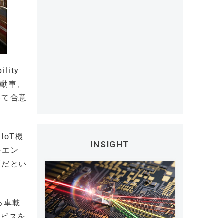
ity
自動車、
いて合意
oT機
INSIGHT
のエン
画だとい
る車載
ービスを