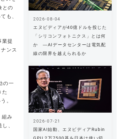
険との
いても、
2026-08-04
エヌビディアが40億ドルを投じた
「シリコンフォトニクス」とは何
事業提
か ―AIデータセンターは電気配
イナンス
線の限界を越えられるか
動の一
きた
いう。
り組み
2026-07-21
造し、
国家AI始動、エヌビディアRubin
GPU 2万7500基を日本は使い切