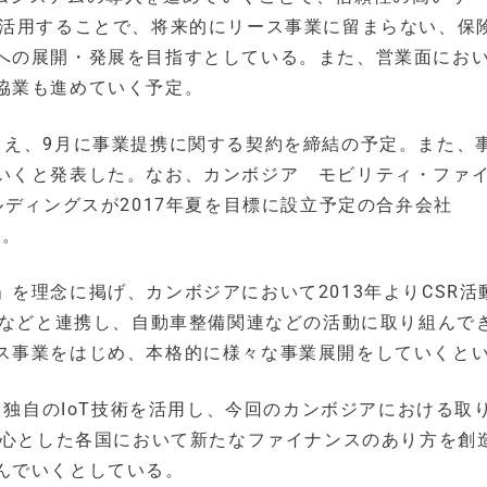
を活用することで、将来的にリース事業に留まらない、保
への展開・発展を目指すとしている。また、営業面にお
協業も進めていく予定。
まえ、9月に事業提携に関する契約を締結の予定。また、
いくと発表した。なお、カンボジア モビリティ・ファ
ルディングスが2017年夏を目標に設立予定の合弁会社
開。
を理念に掲げ、カンボジアにおいて2013年よりCSR活
）などと連携し、自動車整備関連などの活動に取り組んで
ス事業をはじめ、本格的に様々な事業展開をしていくと
と独自のIoT技術を活用し、今回のカンボジアにおける取
中心とした各国において新たなファイナンスのあり方を創
んでいくとしている。