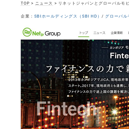
TOP
>
ニュース
> リネットジャパンとグローバルモ
企業：
SBIホールディングス（SBI HD）
/
グローバル