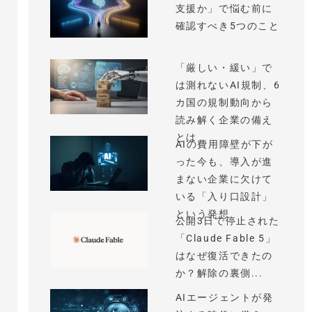
支援か」で悩む前に
確認すべき5つのこと
「厳しい・緩い」で
は測れないAI規制、6
カ国の規制動向から
読み解く企業の備え
とは
AIの費用障壁が下が
った今も、導入が進
まない企業に欠けて
いる「入り口設計」
という発想
公開3日で停止された
「Claude Fable 5」
はなぜ復活できたの
か？解除の裏側...
AIエージェントが発