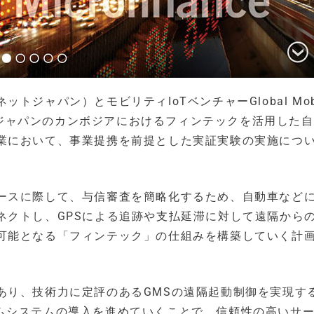
ャパン）とモビリティIoTベンチャーGlobal Mobil
ットジャパンのカンボジアにおけるフィンテックを活用した
業において、事業提携を前提とした実証実験の実施につ
ースに際して、与信審査を簡略化するため、自動車などにI
ネクトし、GPSによる追跡や支払延滞に対して遠隔から
可能となる「フィンテック」の仕組みを構築していく計
あり、技術力に定評のあるGMSの遠隔起動制御を実現す
フォームシステムの導入を進めていくことで、信頼性の高いサ