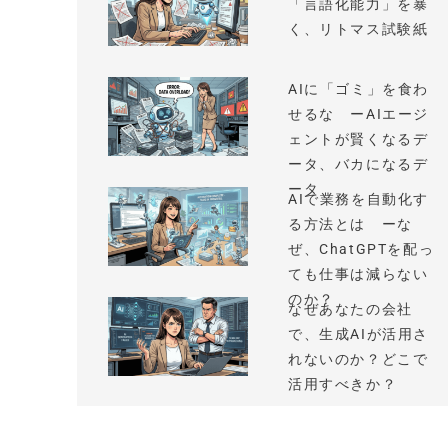
「言語化能力」を暴
く、リトマス試験紙
AIに「ゴミ」を食わ
せるな ーAIエージ
ェントが賢くなるデ
ータ、バカになるデ
ータ
AIで業務を自動化す
る方法とは ーな
ぜ、ChatGPTを配っ
ても仕事は減らない
のか？
なぜあなたの会社
で、生成AIが活用さ
れないのか？どこで
活用すべきか？