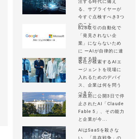
注する時代に備え
る、サプライヤーが
今すぐ点検すべき3つ
のこと
B2B取引の自動化で
「発見されない企
業」にならないため
に ーAIが自律的に連
携する時...
各社が模索するAIエ
ージェントを現場に
入れるためのデバイ
ス、企業は何を問う
べきか
米政府に公開3日で停
止されたAI「Claude
Fable 5」、その能力
と企業が今...
AIはSaaSを殺さな
い、「共存戦争」の