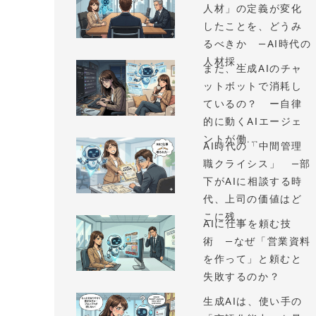
人材」の定義が変化
したことを、どうみ
るべきか —AI時代の
人材採...
まだ、生成AIのチャ
ットボットで消耗し
ているの？ ー自律
的に動くAIエージェ
ントが働...
AI時代の「中間管理
職クライシス」 —部
下がAIに相談する時
代、上司の価値はど
こに残...
AIに仕事を頼む技
術 —なぜ「営業資料
を作って」と頼むと
失敗するのか？
生成AIは、使い手の