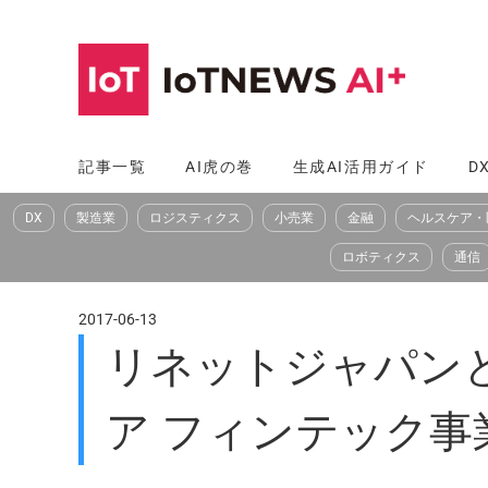
コ
ン
テ
ン
ツ
記事一覧
AI虎の巻
生成AI活用ガイド
D
へ
DX
製造業
ロジスティクス
小売業
金融
ヘルスケア・
ス
キ
ロボティクス
通信
ッ
プ
2017-06-13
リネットジャパン
ア フィンテック事