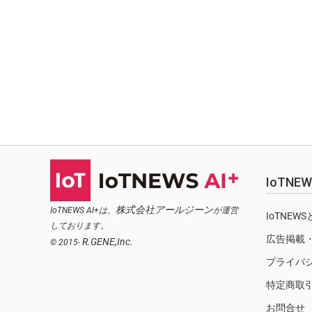
IoTN
株式会社アールジーン
IoTNEWS AI+は、
が運営
IoTNEW
しております。
広告掲載
R.GENE,Inc.
© 2015-
プライバ
特定商取
お問合せ