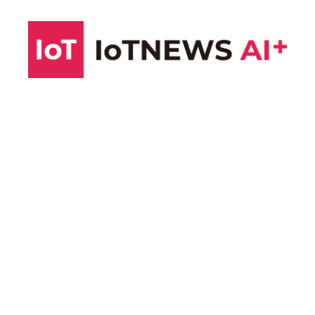
コ
ン
テ
ン
ツ
へ
ス
キ
ッ
プ