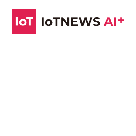
コ
ン
テ
ン
ツ
へ
ス
キ
ッ
プ