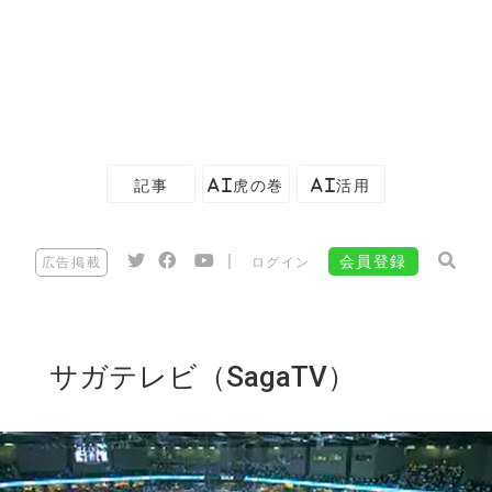
記事
AI虎の巻
AI活用
|
会員登録
広告掲載
ログイン
サガテレビ（SagaTV）