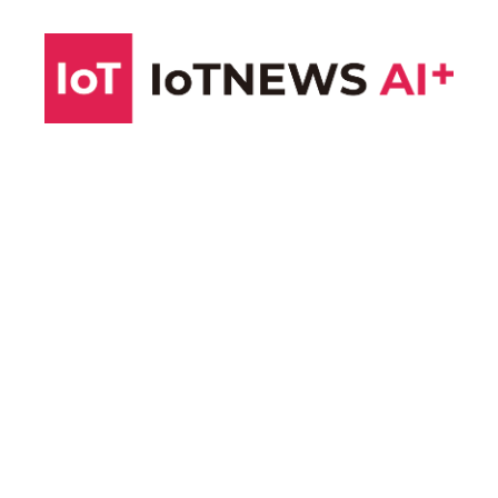
コ
ン
テ
ン
ツ
へ
ス
キ
ッ
プ