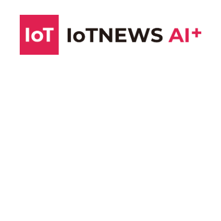
コ
ン
テ
ン
ツ
へ
ス
キ
ッ
プ