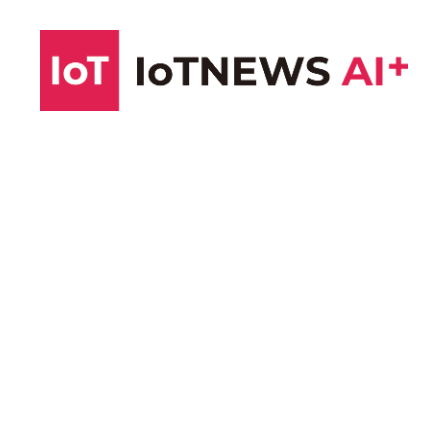
コ
ン
テ
ン
ツ
へ
ス
キ
ッ
プ