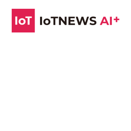
コ
ン
テ
ン
ツ
へ
ス
キ
ッ
プ