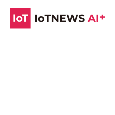
コ
ン
テ
ン
ツ
へ
ス
キ
ッ
プ