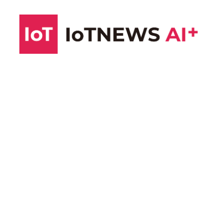
コ
ン
テ
ン
ツ
へ
ス
キ
ッ
プ