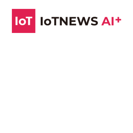
コ
ン
テ
ン
ツ
へ
ス
キ
ッ
プ