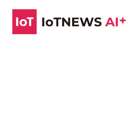
コ
ン
テ
ン
ツ
へ
ス
キ
ッ
プ