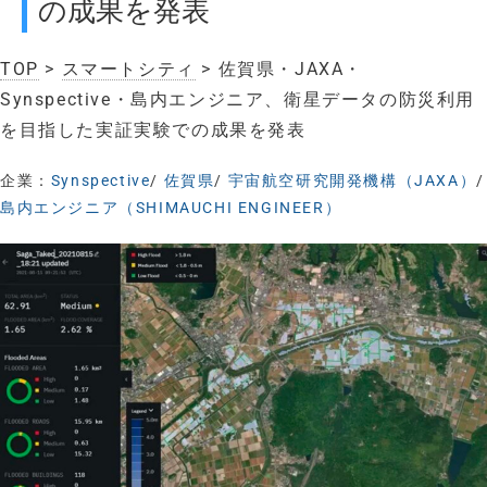
の成果を発表
TOP
>
スマートシティ
> 佐賀県・JAXA・
Synspective・島内エンジニア、衛星データの防災利用
を目指した実証実験での成果を発表
企業：
Synspective
/
佐賀県
/
宇宙航空研究開発機構（JAXA）
/
島内エンジニア（SHIMAUCHI ENGINEER）