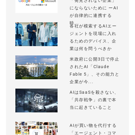
「発見されない企業」
にならないために ーAI
が自律的に連携する
時...
各社が模索するAIエー
ジェントを現場に入れ
るためのデバイス、企
業は何を問うべきか
米政府に公開3日で停止
されたAI「Claude
Fable 5」、その能力と
企業が今...
AIはSaaSを殺さない、
「共存戦争」の裏で本
当に起きていること
AIが買い物を代行する
「エージェント・コマ