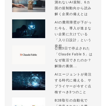
測れないAI規制、6カ
国の規制動向から読み
解く企業の備えとは
AIの費用障壁が下がっ
た今も、導入が進まな
い企業に欠けている
「入り口設計」という
発想
公開3日で停止された
「Claude Fable 5」は
なぜ復活できたのか？
解除の裏側...
AIエージェントが発注
する時代に備える、サ
プライヤーが今すぐ点
検すべき3つのこと
B2B取引の自動化で