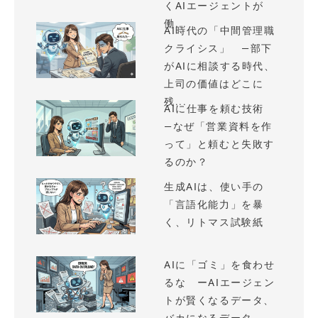
くAIエージェントが
働...
AI時代の「中間管理職
クライシス」 —部下
がAIに相談する時代、
上司の価値はどこに
残...
AIに仕事を頼む技術
—なぜ「営業資料を作
って」と頼むと失敗す
るのか？
生成AIは、使い手の
「言語化能力」を暴
く、リトマス試験紙
AIに「ゴミ」を食わせ
るな ーAIエージェン
トが賢くなるデータ、