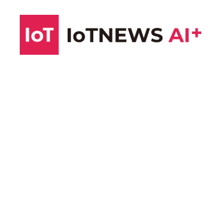
コ
ン
テ
ン
ツ
へ
ス
キ
ッ
プ