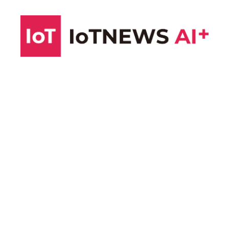
コ
ン
テ
ン
ツ
へ
ス
キ
ッ
プ