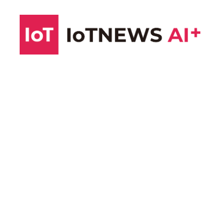
コ
ン
テ
ン
ツ
へ
ス
キ
ッ
プ