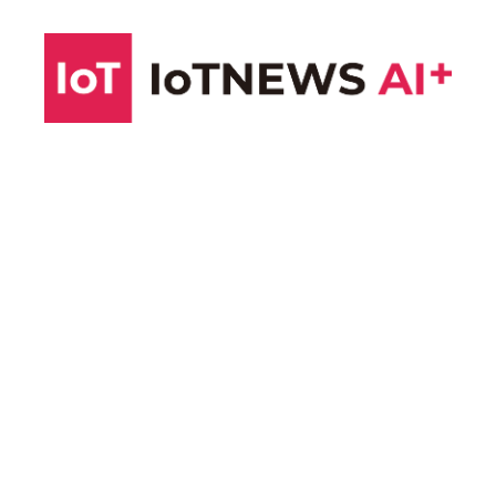
コ
ン
テ
ン
ツ
へ
ス
キ
ッ
プ