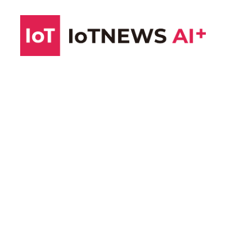
コ
ン
テ
ン
ツ
へ
ス
キ
ッ
プ