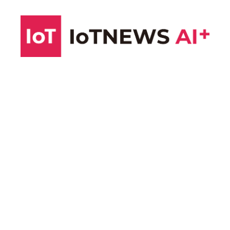
コ
ン
テ
ン
ツ
へ
ス
キ
ッ
プ