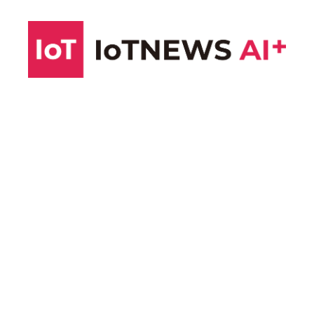
コ
ン
テ
ン
ツ
へ
ス
キ
ッ
プ