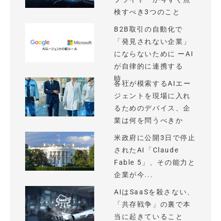
検すべき3つのこと
B2B取引の自動化で
「発見されない企業」
にならないために ーAI
が自律的に連携する
時...
各社が模索するAIエー
ジェントを現場に入れ
るためのデバイス、企
業は何を問うべきか
米政府に公開3日で停止
されたAI「Claude
Fable 5」、その能力と
企業が今...
AIはSaaSを殺さない、
「共存戦争」の裏で本
当に起きていること