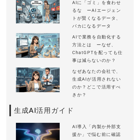
AIに「ゴミ」を食わせ
るな ーAIエージェン
トが賢くなるデータ、
バカになるデータ
AIで業務を自動化する
方法とは ーなぜ、
ChatGPTを配っても仕
事は減らないのか？
なぜあなたの会社で、
生成AIが活用されない
のか？どこで活用すべ
きか？
生成AI活用ガイド
AI導入「内製か外部支
援か」で悩む前に確認