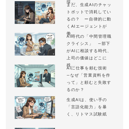
採...
まだ、生成AIのチャッ
トボットで消耗してい
るの？ ー自律的に動
くAIエージェントが
働...
AI時代の「中間管理職
クライシス」 —部下
がAIに相談する時代、
上司の価値はどこに
残...
AIに仕事を頼む技術
—なぜ「営業資料を作
って」と頼むと失敗す
るのか？
生成AIは、使い手の
「言語化能力」を暴
く、リトマス試験紙