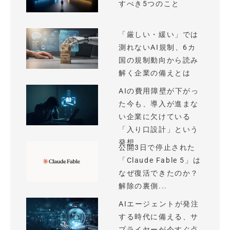
すべき5つのこと
「厳しい・緩い」では
測れないAI規制、6カ
国の規制動向から読み
解く企業の備えとは
AIの費用障壁が下がっ
た今も、導入が進まな
い企業に欠けている
「入り口設計」という
発想
公開3日で停止された
「Claude Fable 5」は
なぜ復活できたのか？
解除の裏側...
AIエージェントが発注
する時代に備える、サ
プライヤーが今すぐ点