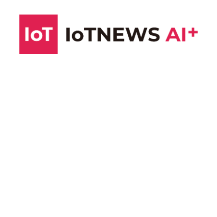
コ
ン
テ
ン
ツ
へ
ス
キ
ッ
プ