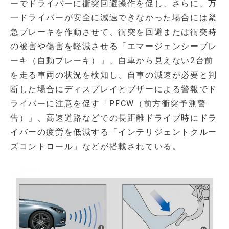
ーでドライバーに衝突回避操作を促し、さらに、万
一ドライバーが安全に減速できなかった場合には緊
急ブレーキを作動させて、衝突を回避または衝突時
の被害や傷害を軽減させる「エマージェンシーブレ
ーキ（自動ブレーキ）」、自車から見えない2台前
を走る車両の状況を検知し、自車の減速が必要と判
断した場合にディスプレイとブザーによる警報でド
ライバーに注意を促す「PFCW（前方衝突予測警
告）」、高速道路などでの長距離ドライブ時にドラ
イバーの疲労を低減する「インテリジェントクルー
ズコントロール」などが搭載されている。