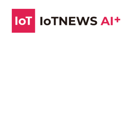
コ
ン
テ
ン
ツ
へ
ス
キ
ッ
プ