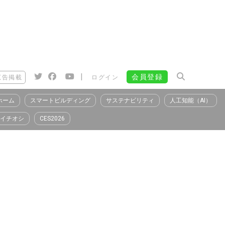
|
会員登録
広告掲載
ログイン
ホーム
スマートビルディング
サステナビリティ
人工知能（AI）
イチオシ
CES2026