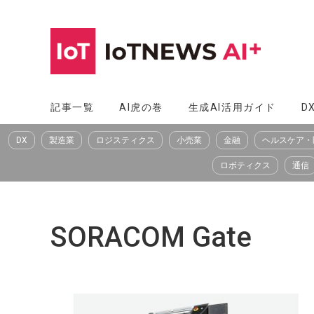
コ
ン
テ
ン
ツ
記事一覧
AI虎の巻
生成AI活用ガイド
D
へ
DX
製造業
ロジスティクス
小売業
金融
ヘルスケア・
ス
キ
ロボティクス
通信
ッ
プ
SORACOM Gate