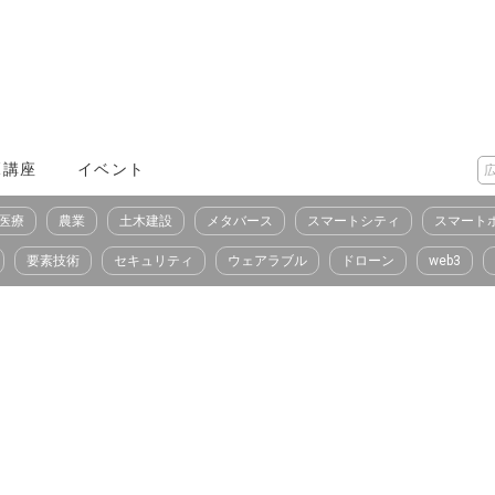
X講座
イベント
医療
農業
土木建設
メタバース
スマートシティ
スマート
要素技術
セキュリティ
ウェアラブル
ドローン
web3