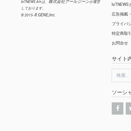
株式会社アールジーン
IoTNEWS AI+は、
が運営
IoTNEW
しております。
広告掲載
R.GENE,Inc.
© 2015-
プライバ
特定商取
お問合せ
サイト
検
索:
ソーシ