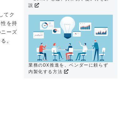
説
してク
導性を持
のニーズ
なる。
業務のDX推進を、ベンダーに頼らず
内製化する方法