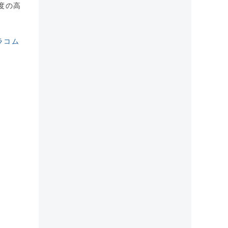
由度の高
ラコム