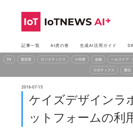
コ
ン
テ
ン
ツ
記事一覧
AI虎の巻
生成AI活用ガイド
D
へ
DX
製造業
ロジスティクス
小売業
金融
ヘルスケア・
ス
キ
ロボティクス
通信
ッ
プ
2016-07-15
ケイズデザインラボ、切
ットフォームの利