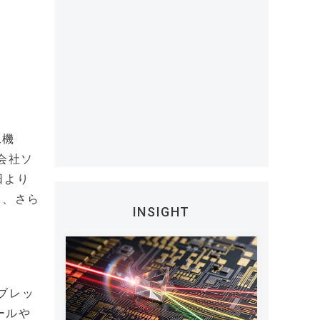
工機
式会社ソ
日より
り、さら
INSIGHT
タブレッ
ールや