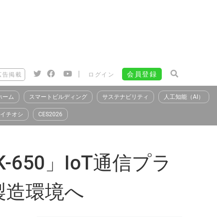
|
会員登録
広告掲載
ログイン
ホーム
スマートビルディング
サステナビリティ
人工知能（AI）
イチオシ
CES2026
-650」IoT通信プラ
製造環境へ