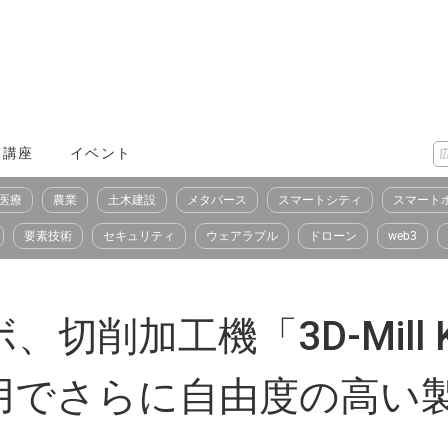
X講座
イベント
医療
農業
土木建設
メタバース
スマートシティ
スマート
要素技術
セキュリティ
ウェアラブル
ドローン
web3
削加工機「3D-Mill K
用でさらに自由度の高い