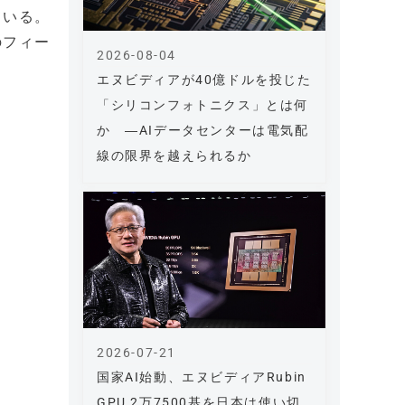
ている。
のフィー
2026-08-04
エヌビディアが40億ドルを投じた
「シリコンフォトニクス」とは何
か ―AIデータセンターは電気配
線の限界を越えられるか
2026-07-21
国家AI始動、エヌビディアRubin
GPU 2万7500基を日本は使い切