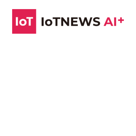
コ
ン
テ
ン
ツ
へ
ス
キ
ッ
プ