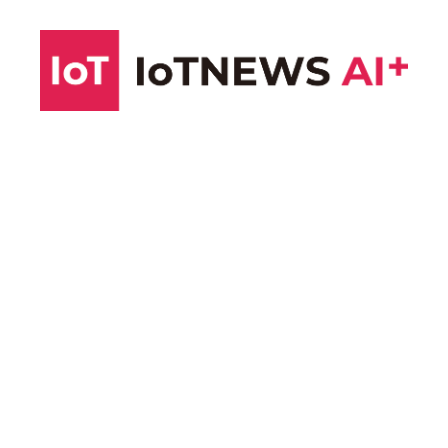
コ
ン
テ
ン
ツ
へ
ス
キ
ッ
プ