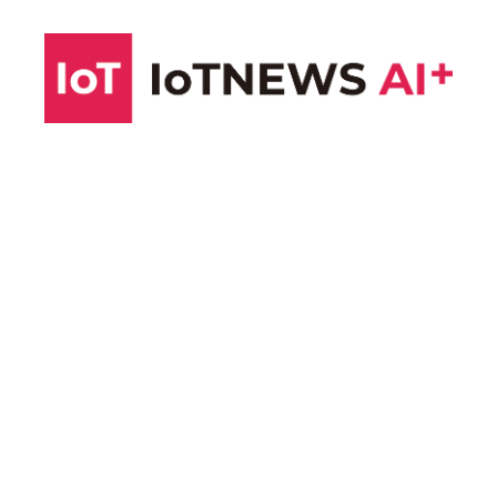
コ
ン
テ
ン
ツ
へ
ス
キ
ッ
プ