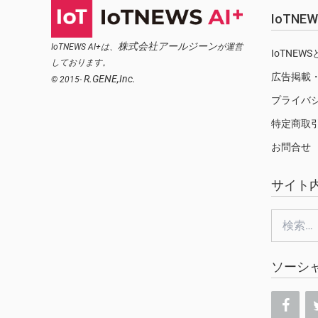
IoTN
株式会社アールジーン
IoTNEWS AI+は、
が運営
IoTNEW
しております。
広告掲載
R.GENE,Inc.
© 2015-
プライバ
特定商取
お問合せ
サイト
検
索:
ソーシ