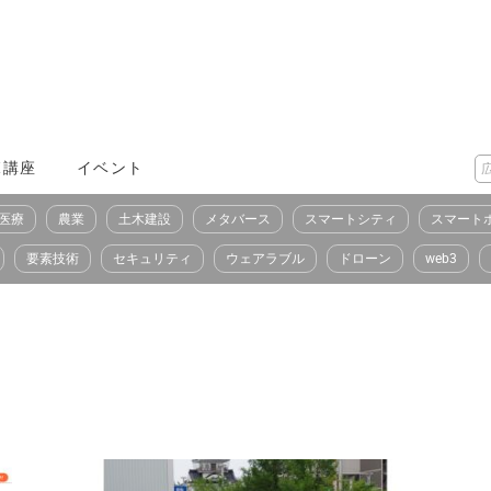
X講座
イベント
医療
農業
土木建設
メタバース
スマートシティ
スマート
要素技術
セキュリティ
ウェアラブル
ドローン
web3