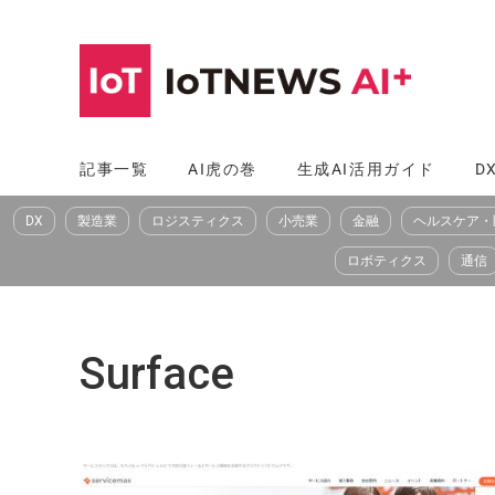
コ
ン
テ
ン
ツ
記事一覧
AI虎の巻
生成AI活用ガイド
D
へ
DX
製造業
ロジスティクス
小売業
金融
ヘルスケア・
ス
キ
ロボティクス
通信
ッ
プ
Surface