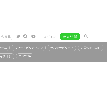
|
会員登録
広告掲載
ログイン
ホーム
スマートビルディング
サステナビリティ
人工知能（AI）
イチオシ
CES2026