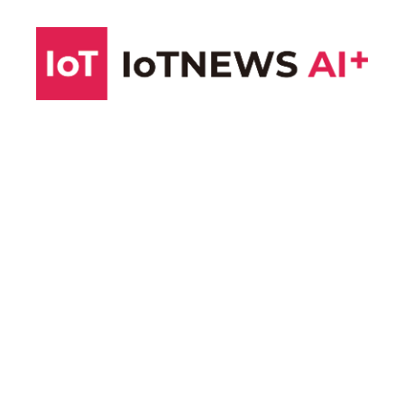
コ
ン
テ
ン
ツ
へ
ス
キ
ッ
プ