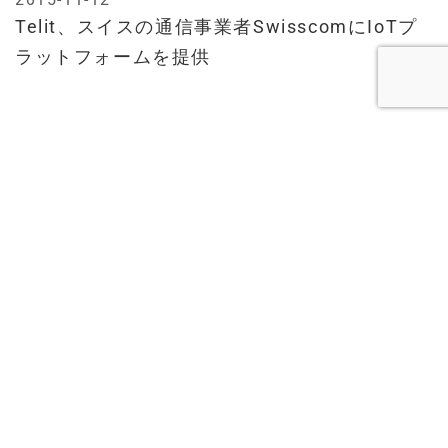
Telit、スイスの通信事業者SwisscomにIoTプ
ラットフォームを提供
株式会社アールジーン
IoTNEWS AI+は、
が運営しております。
R.GENE,Inc.
© 2015-
IoTNEWSについて
IoTNEWSとは
広告掲載・タイアップ