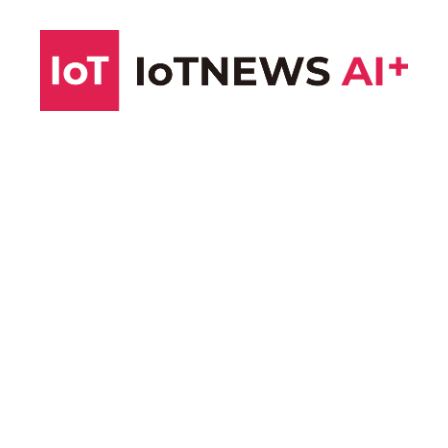
コ
ン
テ
ン
ツ
へ
ス
キ
ッ
プ