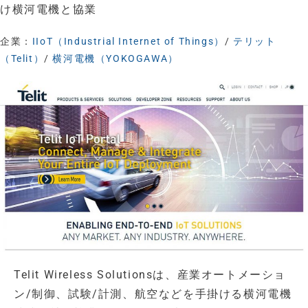
け横河電機と協業
企業：
IIoT（Industrial Internet of Things）
/
テリット
（Telit）
/
横河電機（YOKOGAWA）
Telit Wireless Solutionsは、産業オートメーショ
ン/制御、試験/計測、航空などを手掛ける横河電機