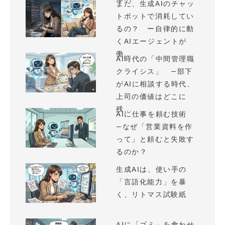
まだ、生成AIのチャッ
トボットで消耗してい
るの？ ー自律的に動
くAIエージェントが
働...
AI時代の「中間管理職
クライシス」 —部下
がAIに相談する時代、
上司の価値はどこに
残...
AIに仕事を頼む技術
—なぜ「営業資料を作
って」と頼むと失敗す
るのか？
生成AIは、使い手の
「言語化能力」を暴
く、リトマス試験紙
AIに「ゴミ」を食わせ