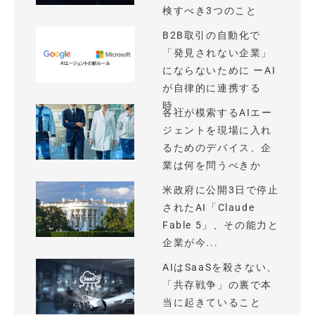
検すべき3つのこと
B2B取引の自動化で
「発見されない企業」
にならないために ーAI
が自律的に連携する
時...
各社が模索するAIエー
ジェントを現場に入れ
るためのデバイス、企
業は何を問うべきか
米政府に公開3日で停止
されたAI「Claude
Fable 5」、その能力と
企業が今...
AIはSaaSを殺さない、
「共存戦争」の裏で本
当に起きていること