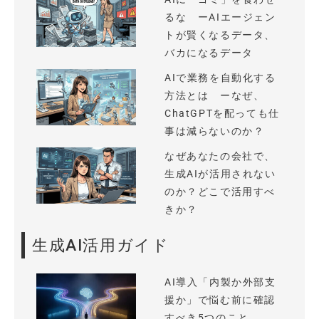
るな ーAIエージェン
トが賢くなるデータ、
バカになるデータ
AIで業務を自動化する
方法とは ーなぜ、
ChatGPTを配っても仕
事は減らないのか？
なぜあなたの会社で、
生成AIが活用されない
のか？どこで活用すべ
きか？
生成AI活用ガイド
AI導入「内製か外部支
援か」で悩む前に確認
すべき5つのこと