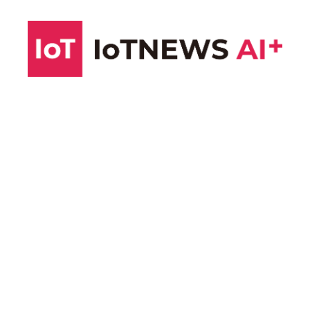
コ
ン
テ
ン
ツ
へ
ス
キ
ッ
プ