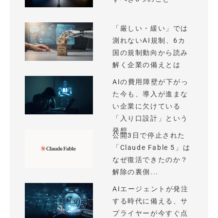
「厳しい・緩い」では
測れないAI規制、6カ
国の規制動向から読み
解く企業の備えとは
AIの費用障壁が下がっ
た今も、導入が進まな
い企業に欠けている
「入り口設計」という
発想
公開3日で停止された
「Claude Fable 5」は
なぜ復活できたのか？
解除の裏側...
AIエージェントが発注
する時代に備える、サ
プライヤーが今すぐ点