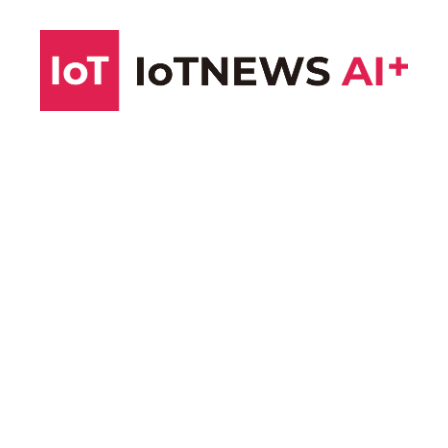
コ
ン
テ
ン
ツ
へ
ス
キ
ッ
プ